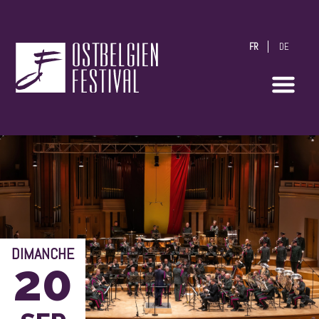
FR
DE
OstbelgienFestival
DIMANCHE
20