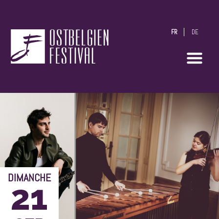
FR
DE
OstbelgienFestival
DIMANCHE
21