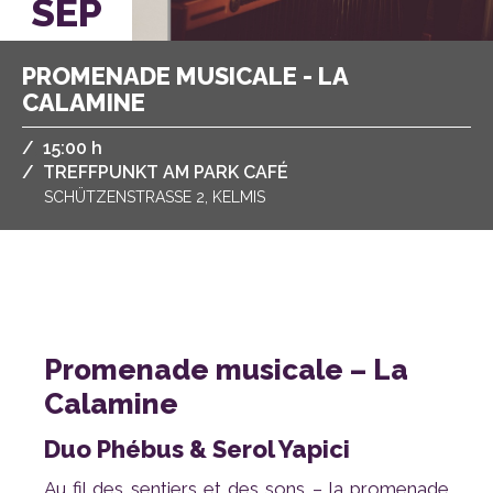
SEP
CALAMINE
/
,
15:00 h
/
TREFFPUNKT AM PARK CAFÉ
SCHÜTZENSTRASSE 2, KELMIS
Calamine
Duo Phébus & Serol Yapici