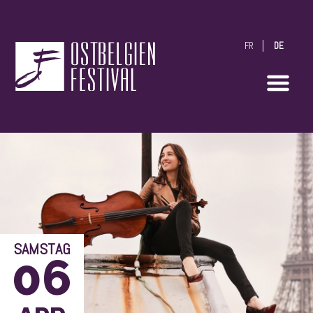
FR
DE
OstbelgienFestival
SAMSTAG
06