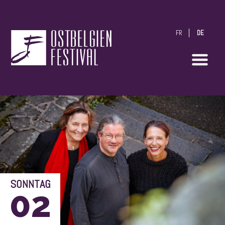
FR
DE
OstbelgienFestival
SONNTAG
02