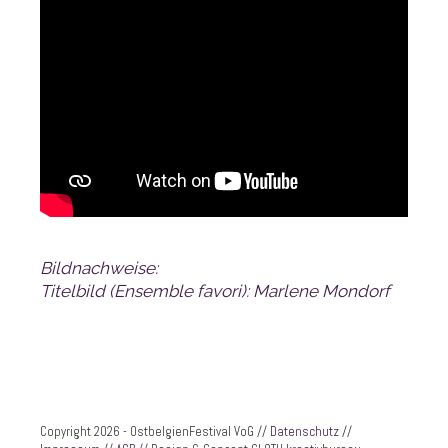
Bildnachweise:
Titelbild (Ensemble favori): Marlene Mo
ndorf
Copyright 2026 - OstbelgienFestival VoG //
Datenschutz
//