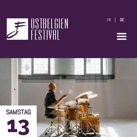
FR
DE
OstbelgienFestival
SAMSTAG
13